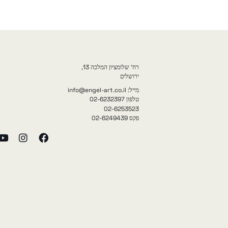
רח' שלומציון המלכה 13,
ירושלים
מייל: info@engel-art.co.il
טלפון 02-6232397
02-6253523
פקס 02-6249439