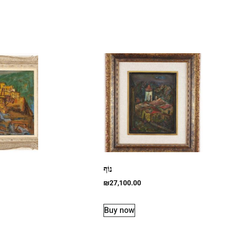
נוֹף
₪
27,100.00
Buy now