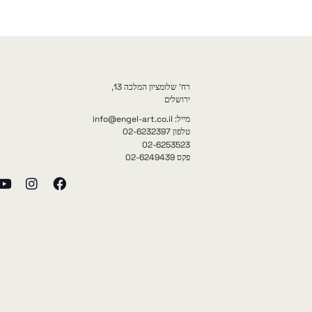
רח' שלומציון המלכה 13,
ירושלים
מייל: info@engel-art.co.il
טלפון 02-6232397
02-6253523
פקס 02-6249439