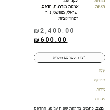
Artist
יעקב אגם
תגיות
אמנות מודרנית
,
הדפס
,
ישראלי
,
מופשט
,
נייר
,
רפרודוקציות
₪
2,400.00
₪
600.00
ליצירת קשר עם הגלריה
שָׁנָה
טכניקה
מידות
מהדורה
מצב:
כתמים בדרגות שונות על פני ההדפס