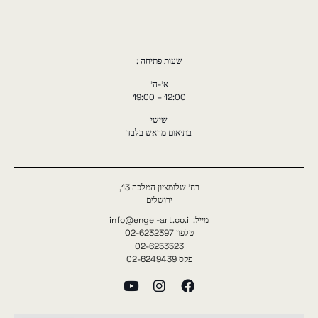
שעות פתיחה :
א'-ה'
12:00 – 19:00
שישי
בתיאום מראש בלבד
רח' שלומציון המלכה 13,
ירושלים
מייל: info@engel-art.co.il
טלפון 02-6232397
02-6253523
פקס 02-6249439