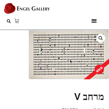
מרחב V