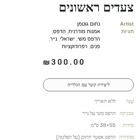
צעדים ראשונים
Artist
נחום גוטמן
תגיות
אמנות מודרנית
,
הדפס
,
הדפס משי
,
ישראלי
,
נייר
,
פנים
,
רפרודוקציות
₪
300.00
ליצירת קשר עם הגלריה
שָׁנָה
ללא תאריך
טכניקה
הדפס משי על נייר
מידות
55×38 ס"מ
מהדורה
הדפס אפטר חתום (על הפלטה)