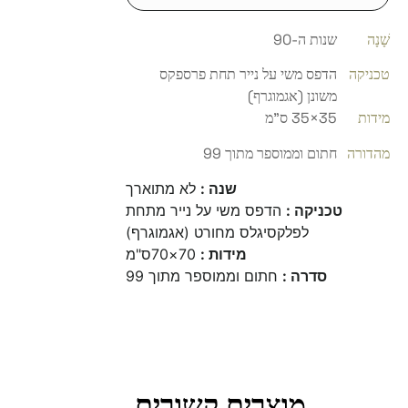
שָׁנָה
שנות ה-90
טכניקה
הדפס משי על נייר תחת פרספקס
משונן (אגמוגרף)
מידות
35×35 ס"מ
מהדורה
חתום וממוספר מתוך 99
שנה :
לא מתוארך
טכניקה :
הדפס משי על נייר מתחת
לפלקסיגלס מחורט (אגמוגרף)
מידות :
70×70ס"מ
סדרה :
חתום וממוספר מתוך 99
מוצרים קשורים