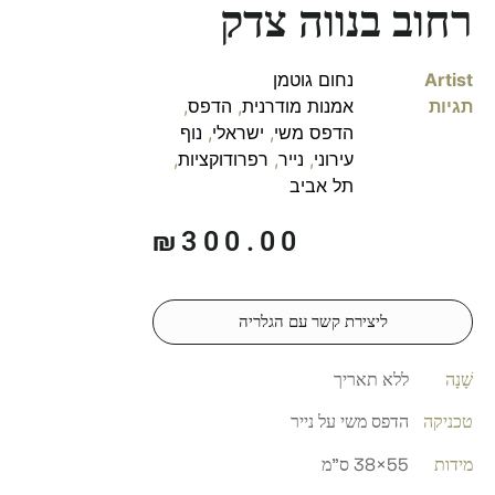
רחוב בנווה צדק
Artist
נחום גוטמן
תגיות
אמנות מודרנית
,
הדפס
,
הדפס משי
,
ישראלי
,
נוף
עירוני
,
נייר
,
רפרודוקציות
,
תל אביב
₪
300.00
ליצירת קשר עם הגלריה
שָׁנָה
ללא תאריך
טכניקה
הדפס משי על נייר
מידות
55×38 ס"מ