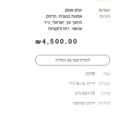
Artist
יונתן אופק
תגיות
אמנות כנענית
,
הדפס
,
חיתוך עץ
,
ישראלי
,
נייר
,
עכשווי
,
רפרודוקציות
₪
4,500.00
ליצירת קשר עם הגלריה
שָׁנָה
2018
טכניקה
חיתוך עץ על נייר
מידות
73×55 ס"מ
מהדורה
חתום וממוספר