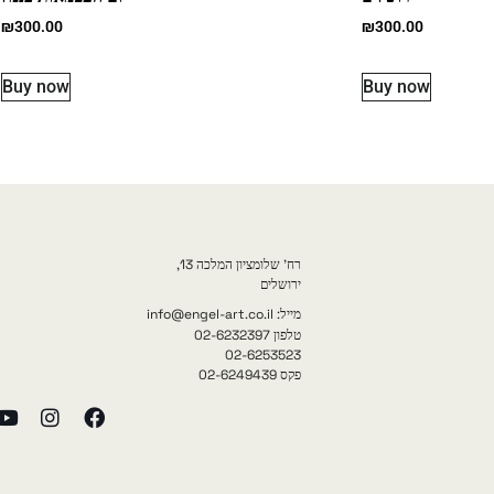
₪
300.00
₪
300.00
Buy now
Buy now
רח' שלומציון המלכה 13,
ירושלים
מייל: info@engel-art.co.il
טלפון 02-6232397
02-6253523
פקס 02-6249439