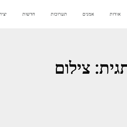
אודות
אמנים
תערוכות
חדשות
יציר
גית: צילום