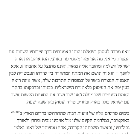
ז'אנו מרבה לעסוק בשאלת זהותו האמנותית דרך יצירותיו השונות עם
המפות: מי אני, מה אני ומהו מקומי פה בארצי. הוא אוהב את ארץ
ישראל השלמה ומחובר אליה מאוד, ואיננו מתנצל על אהבתו זו, אלא
להפך – הוא חי ונושם את המתח המתהווה בין יצירתו העכשווית לבין
האמנות הנוצרת בישראל ובמוסדות התרבות שלה, אשר אינה רואה
בעין יפה את העיסוק בלאומיות הישראלית. בכנותו ובדבקותו בחקר
האמת הפנימית שלו מעלה ז'אנו שוב ושוב את הסוגיות הקשות אשר
עם ישראל כולו, בארץ ובחו״ל, טרוד ועסוק בהן שעה-שעה.
שבעה
בימים טרופים אלה של זוועות רבות שהתרחשו בדרום הארץ ב
באוקטובר, במלחמת הקיום שלנו מול אויבינו מבית ומחוץ ולאורך
גבולותינו, וכאשר משפחתו הקרובה, אחיו ואחיותיו של ז'אנו, נאלצו