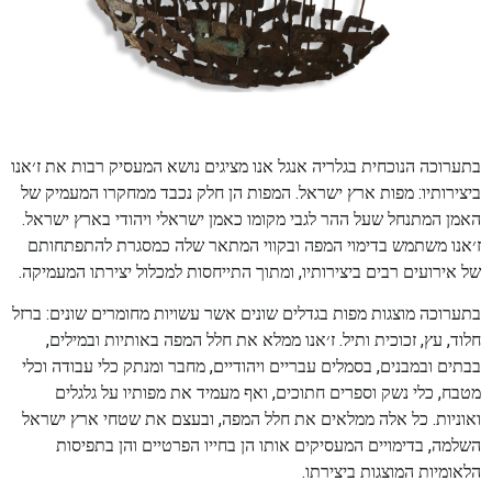
בתערוכה הנוכחית בגלריה אנגל אנו מציגים נושא המעסיק רבות את ז׳אנו
ביצירותיו: מפות ארץ ישראל. המפות הן חלק נכבד ממחקרו המעמיק של
האמן המתנחל שעל ההר לגבי מקומו כאמן ישראלי ויהודי בארץ ישראל.
ז׳אנו משתמש בדימוי המפה ובקווי המתאר שלה כמסגרת להתפתחותם
של אירועים רבים ביצירותיו, ומתוך התייחסות למכלול יצירתו המעמיקה.
בתערוכה מוצגות מפות בגדלים שונים אשר עשויות מחומרים שונים: ברזל
חלוד, עץ, זכוכית ותיל. ז׳אנו ממלא את חלל המפה באותיות ובמילים,
בבתים ובמבנים, בסמלים עבריים ויהודיים, מחבר ומנתק כלי עבודה וכלי
מטבח, כלי נשק וספרים חתוכים, ואף מעמיד את מפותיו על גלגלים
ואוניות. כל אלה ממלאים את חלל המפה, ובעצם את שטחי ארץ ישראל
השלמה, בדימויים המעסיקים אותו הן בחייו הפרטיים והן בתפיסות
הלאומיות המוצגות ביצירתו.