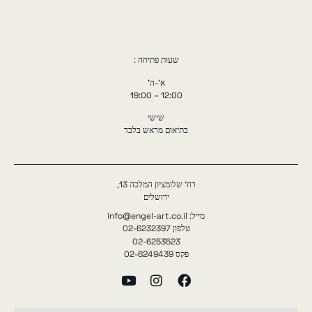
שעות פתיחה :
א'-ה'
12:00 – 19:00
שישי
בתיאום מראש בלבד
רח' שלומציון המלכה 13,
ירושלים
מייל: info@engel-art.co.il
טלפון 02-6232397
02-6253523
פקס 02-6249439