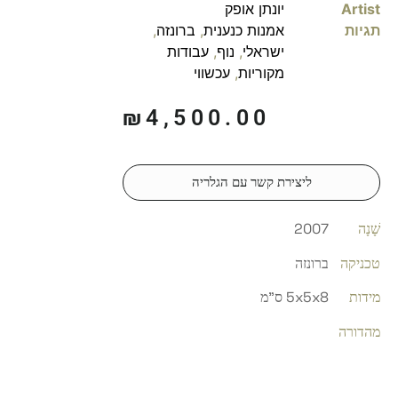
Artist
יונתן אופק
תגיות
אמנות כנענית
,
ברונזה
,
ישראלי
,
נוף
,
עבודות
מקוריות
,
עכשווי
₪
4,500.00
ליצירת קשר עם הגלריה
שָׁנָה
2007
טכניקה
ברונזה
מידות
5x5x8 ס"מ
מהדורה