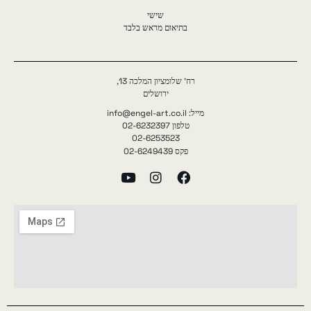
שישי
בתיאום מראש בלבד
רח' שלומציון המלכה 13,
ירושלים
מייל: info@engel-art.co.il
טלפון 02-6232397
02-6253523
פקס 02-6249439