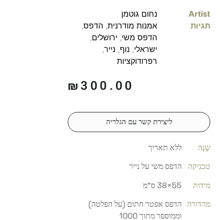
Artist
נחום גוטמן
תגיות
אמנות מודרנית
,
הדפס
,
הדפס משי
,
ירושלים
,
ישראלי
,
נוף
,
נייר
,
רפרודוקציות
₪
300.00
ליצירת קשר עם הגלריה
שָׁנָה
ללא תאריך
טכניקה
הדפס משי על נייר
מידות
55×38 ס"מ
מהדורה
הדפס אפטר חתום (על הפלטה)
וממוספר מתוך 1000