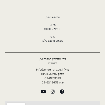
שעות פתיחה :
א'-ה'
12:00 – 19:00
שישי
בתיאום מראש בלבד
רח' שלומציון המלכה 13,
ירושלים
מייל: info@engel-art.co.il
טלפון 02-6232397
02-6253523
פקס 02-6249439