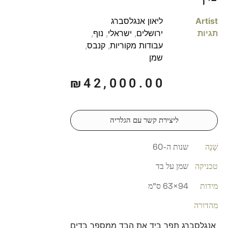
Artist
ליאון אנגלסברג
תגיות
ירושלים
,
ישראלי
,
נוף
,
עבודות מקוריות
,
קנבס
,
שמן
₪
42,000.00
ליצירת קשר עם הגלריה
שָׁנָה
שנות ה-60
טכניקה
שמן על בד
מידות
94×63 ס"מ
מהדורה
אנגלסברג תפר ביד את הבד ממספר בדים