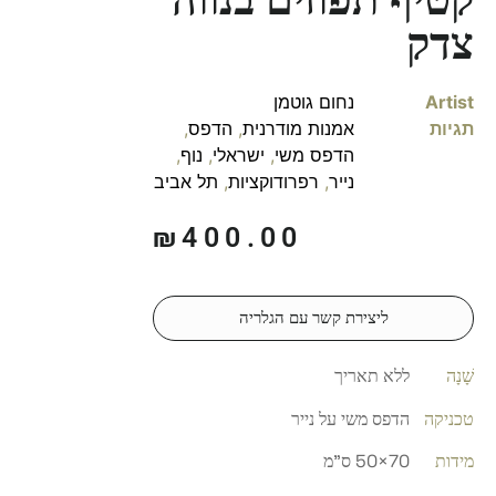
צדק
Artist
נחום גוטמן
תגיות
אמנות מודרנית
,
הדפס
,
הדפס משי
,
ישראלי
,
נוף
,
נייר
,
רפרודוקציות
,
תל אביב
₪
400.00
ליצירת קשר עם הגלריה
שָׁנָה
ללא תאריך
טכניקה
הדפס משי על נייר
מידות
70×50 ס"מ