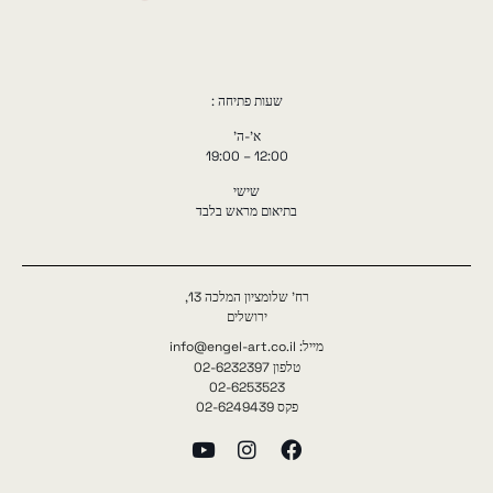
שעות פתיחה :
א'-ה'
12:00 – 19:00
שישי
בתיאום מראש בלבד
רח' שלומציון המלכה 13,
ירושלים
מייל: info@engel-art.co.il
טלפון 02-6232397
02-6253523
פקס 02-6249439