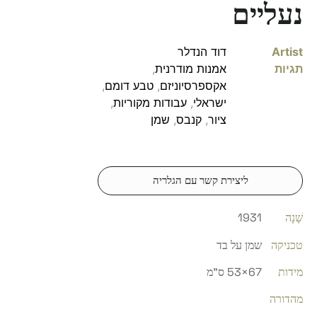
נעליים
Artist
דוד הנדלר
תגיות
אמנות מודרנית
,
אקספרסיוניזם
,
טבע דומם
,
ישראלי
,
עבודות מקוריות
,
ציור
,
קנבס
,
שמן
ליצירת קשר עם הגלריה
שָׁנָה
1931
טכניקה
שמן על בד
מידות
67×53 ס"מ
מהדורה