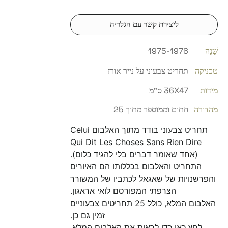
ליצירת קשר עם הגלריה
שָׁנָה
1975-1976
טכניקה
תחריט צבעוני על נייר אורז
מידות
36X47 ס"מ
מהדורה
חתום וממוספר מתוך 25
תחריט צבעוני בודד מתוך האלבום Celui
Qui Dit Les Choses Sans Rien Dire
(אחד שאומר דברים בלי להגיד כלום).
התחריט והאלבום בכללותו הם האיורים
והפרשנויות של שאגאל לכתביו של המשורר
הצרפתי המפורסם לואי אראגון.
האלבום המלא, כולל 25 תחריטים צבעוניים
זמין גם כן.
לחץ כאן כדי לראות את האלבום המלא.