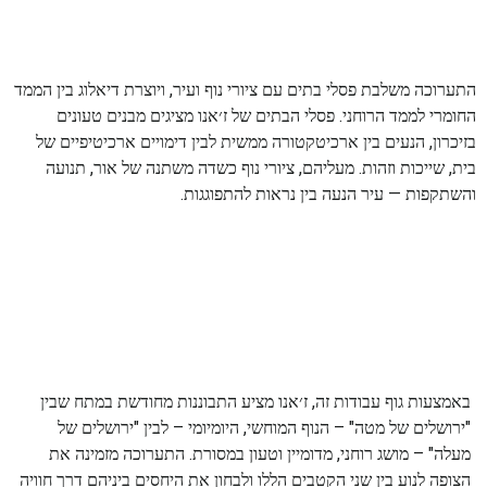
התערוכה משלבת פסלי בתים עם ציורי נוף ועיר, ויוצרת דיאלוג בין הממד
החומרי לממד הרוחני. פסלי הבתים של ז׳אנו מציגים מבנים טעונים
בזיכרון, הנעים בין ארכיטקטורה ממשית לבין דימויים ארכיטיפיים של
בית, שייכות וזהות. מעליהם, ציורי נוף כשדה משתנה של אור, תנועה
והשתקפות — עיר הנעה בין נראות להתפוגגות.
באמצעות גוף עבודות זה, ז׳אנו מציע התבוננות מחודשת במתח שבין
"ירושלים של מטה" – הנוף המוחשי, היומיומי – לבין "ירושלים של
מעלה" – מושג רוחני, מדומיין וטעון במסורת. התערוכה מזמינה את
הצופה לנוע בין שני הקטבים הללו ולבחון את היחסים ביניהם דרך חוויה