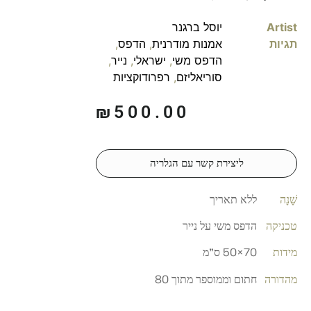
Artist
יוסל ברגנר
תגיות
אמנות מודרנית
,
הדפס
,
הדפס משי
,
ישראלי
,
נייר
,
סוריאליזם
,
רפרודוקציות
₪
500.00
ליצירת קשר עם הגלריה
שָׁנָה
ללא תאריך
טכניקה
הדפס משי על נייר
מידות
70×50 ס"מ
מהדורה
חתום וממוספר מתוך 80